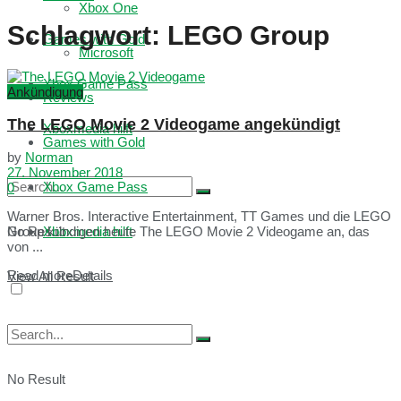
Xbox One
Schlagwort:
LEGO Group
Games with Gold
Microsoft
Xbox Game Pass
Ankündigung
Reviews
The LEGO Movie 2 Videogame angekündigt
Xboxmedia hilft
Games with Gold
by
Norman
27. November 2018
Xbox Game Pass
0
Warner Bros. Interactive Entertainment, TT Games und die LEGO
No Result
Xboxmedia hilft
Group kündigen heute The LEGO Movie 2 Videogame an, das
von ...
Read more
Details
View All Result
No Result