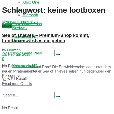
Xbox One
Schlagwort:
keine lootboxen
Games with Gold
Microsoft
Xbox Game Pass
News
Reviews
Sea of Thieves – Premium-Shop kommt,
Xboxmedia hilft
Lootboxen wird es nie geben
Games with Gold
by
Norman
Xbox Game Pass
13. Februar 2018
0
No Result
Xboxmedia hilft
Ein dreifaches Joho auf Rare! Die Entwicklerschmiede hinter dem
neuen Piratenabenteuer Sea of Thieves ließen nun gegenüber den
Kollegen von ...
View All Result
Read more
Details
No Result