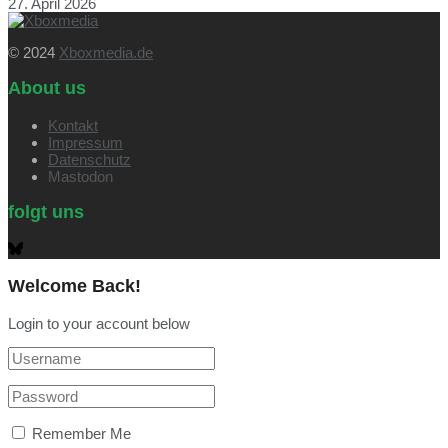
27. April 2026
© 2024
Xboxmedia.de
About us
Kontakt
Impressum
Datenschutz
Mastodon
folgt uns
Welcome Back!
Login to your account below
Remember Me