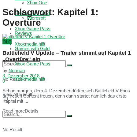
Xbox One
Schlagwort:
Kapitel 1:
Games with Gold
Microsoft
Overtüre
Xbox Game Pass
Reviews
DLC
Xboxmedia hilft
Games with Gold
Battlefield V Update – Trailer stimmt auf Kapitel 1
„Overtüre“ ein
Xbox Game Pass
by
Norman
3. Dezember 2018
No Result
Xboxmedia hilft
0
Schon morgen, dem 4. Dezember dürfen sich Battlefield-V-Fans
View All Result
auf neuen Content freuen, denn dann startet nämlich das erste
Kapitel mit ...
Read more
Details
No Result