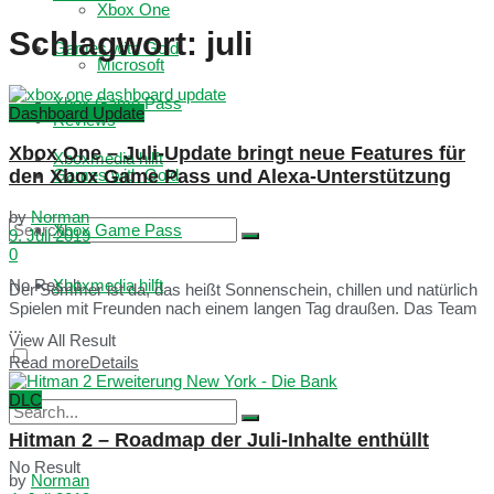
Xbox One
Schlagwort:
juli
Games with Gold
Microsoft
Xbox Game Pass
Dashboard Update
Reviews
Xbox One – Juli-Update bringt neue Features für
Xboxmedia hilft
den Xbox Game Pass und Alexa-Unterstützung
Games with Gold
by
Norman
Xbox Game Pass
9. Juli 2019
0
No Result
Xboxmedia hilft
Der Sommer ist da, das heißt Sonnenschein, chillen und natürlich
Spielen mit Freunden nach einem langen Tag draußen. Das Team
...
View All Result
Read more
Details
DLC
Hitman 2 – Roadmap der Juli-Inhalte enthüllt
No Result
by
Norman