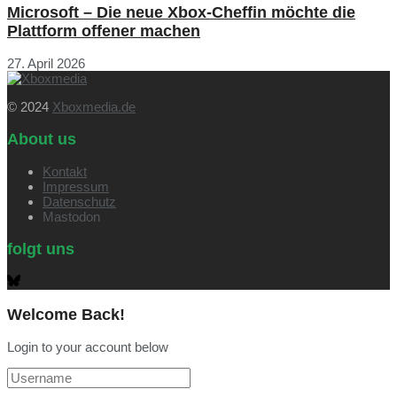
Microsoft – Die neue Xbox-Cheffin möchte die
Plattform offener machen
27. April 2026
© 2024
Xboxmedia.de
About us
Kontakt
Impressum
Datenschutz
Mastodon
folgt uns
Welcome Back!
Login to your account below