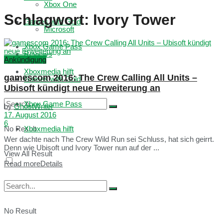
Xbox One
Schlagwort:
Ivory Tower
Games with Gold
Microsoft
Xbox Game Pass
Reviews
Ankündigung
Xboxmedia hilft
gamescom 2016: The Crew Calling All Units –
Games with Gold
Ubisoft kündigt neue Erweiterung an
Xbox Game Pass
by
GhostWriter
17. August 2016
6
No Result
Xboxmedia hilft
Wer dachte nach The Crew Wild Run sei Schluss, hat sich geirrt.
Denn wie Ubisoft und Ivory Tower nun auf der ...
View All Result
Read more
Details
No Result