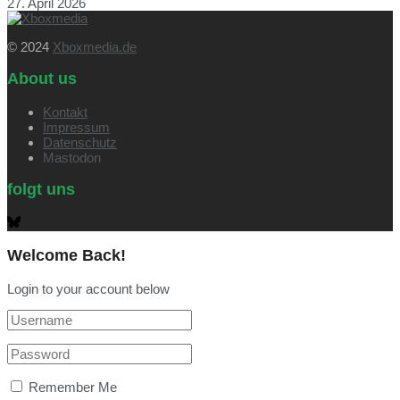
27. April 2026
© 2024
Xboxmedia.de
About us
Kontakt
Impressum
Datenschutz
Mastodon
folgt uns
Welcome Back!
Login to your account below
Remember Me