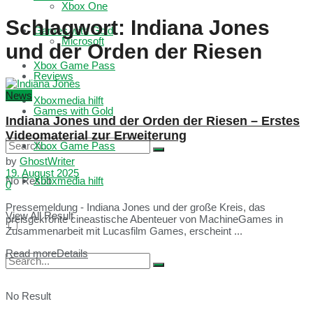
Xbox One
Schlagwort:
Indiana Jones
Games with Gold
Microsoft
und der Orden der Riesen
Xbox Game Pass
Reviews
News
Xboxmedia hilft
Games with Gold
Indiana Jones und der Orden der Riesen – Erstes
Videomaterial zur Erweiterung
Xbox Game Pass
by
GhostWriter
19. August 2025
No Result
Xboxmedia hilft
0
Pressemeldung - Indiana Jones und der große Kreis, das
View All Result
preisgekrönte cineastische Abenteuer von MachineGames in
Zusammenarbeit mit Lucasfilm Games, erscheint ...
Read more
Details
No Result