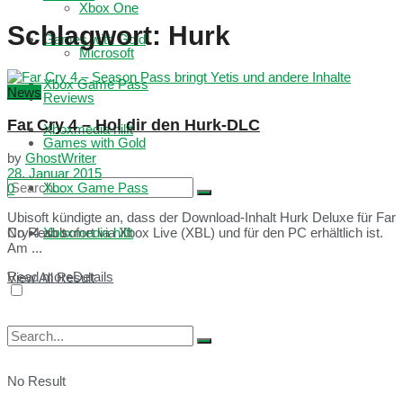
Xbox One
Schlagwort:
Hurk
Games with Gold
Microsoft
Xbox Game Pass
News
Reviews
Far Cry 4 – Hol dir den Hurk-DLC
Xboxmedia hilft
Games with Gold
by
GhostWriter
28. Januar 2015
Xbox Game Pass
0
Ubisoft kündigte an, dass der Download-Inhalt Hurk Deluxe für Far
No Result
Xboxmedia hilft
Cry 4 ab sofort via Xbox Live (XBL) und für den PC erhältlich ist.
Am ...
Read more
Details
View All Result
No Result