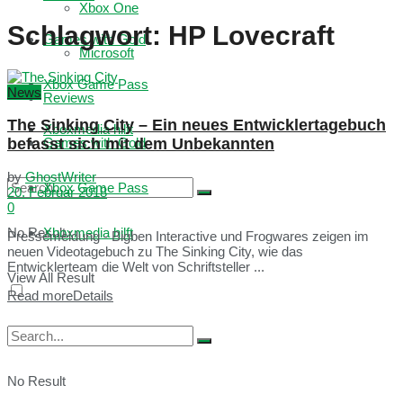
Xbox One
Schlagwort:
HP Lovecraft
Games with Gold
Microsoft
Xbox Game Pass
News
Reviews
The Sinking City – Ein neues Entwicklertagebuch
Xboxmedia hilft
befasst sich mit dem Unbekannten
Games with Gold
by
GhostWriter
Xbox Game Pass
20. Februar 2018
0
No Result
Xboxmedia hilft
Pressemeldung - Bigben Interactive und Frogwares zeigen im
neuen Videotagebuch zu The Sinking City, wie das
Entwicklerteam die Welt von Schriftsteller ...
View All Result
Read more
Details
No Result