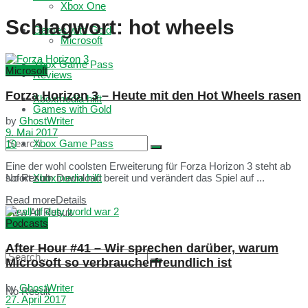
Xbox One
Schlagwort:
hot wheels
Games with Gold
Microsoft
Xbox Game Pass
Microsoft
Reviews
Forza Horizon 3 – Heute mit den Hot Wheels rasen
Xboxmedia hilft
Games with Gold
by
GhostWriter
9. Mai 2017
Xbox Game Pass
10
Eine der wohl coolsten Erweiterung für Forza Horizon 3 steht ab
No Result
Xboxmedia hilft
sofort zum Download bereit und verändert das Spiel auf ...
Read more
Details
View All Result
Podcasts
After Hour #41 – Wir sprechen darüber, warum
Microsoft so verbraucherfreundlich ist
by
GhostWriter
No Result
27. April 2017