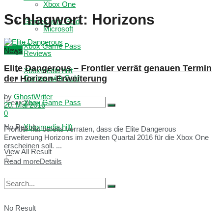
Xbox One
Schlagwort:
Horizons
Games with Gold
Microsoft
Xbox Game Pass
News
Reviews
Elite Dangerous – Frontier verrät genauen Termin
Xboxmedia hilft
der Horizon-Erweiterung
Games with Gold
by
GhostWriter
Xbox Game Pass
20. Mai 2016
0
No Result
Xboxmedia hilft
Frontier hat bereits verraten, dass die Elite Dangerous
Erweiterung Horizons im zweiten Quartal 2016 für die Xbox One
erscheinen soll. ...
View All Result
Read more
Details
No Result