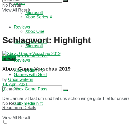
News
No Result
View All Result
Microsoft
Xbox Series X
Reviews
Xbox One
Schlagwort:
Highlight
Games with Gold
Microsoft
Xbox Game Pass
Special
Reviews
Xbox: Game-Vorschau 2019
Xboxmedia hilft
Games with Gold
by
Ghostwriterin
18. April 2021
Xbox Game Pass
0
Der Januar ist fast um und hat uns schon einige gute Titel für unser
No Result
Xboxmedia hilft
Read more
Details
View All Result