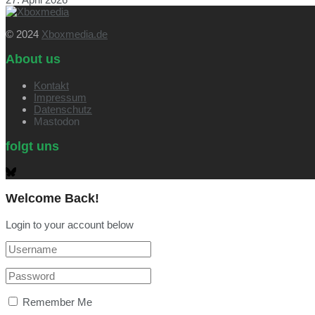
© 2024
Xboxmedia.de
About us
Kontakt
Impressum
Datenschutz
Mastodon
folgt uns
Welcome Back!
Login to your account below
Remember Me