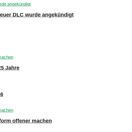
 neuer DLC wurde angekündigt
25 Jahre
26
tform offener machen