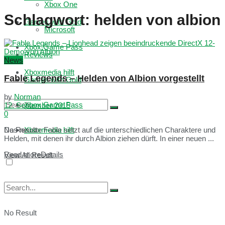
Xbox One
Schlagwort:
helden von albion
Games with Gold
Microsoft
Xbox Game Pass
Reviews
News
Xboxmedia hilft
Fable Legends – Helden von Albion vorgestellt
Games with Gold
by
Norman
Xbox Game Pass
12. September 2015
0
No Result
Xboxmedia hilft
Das neuste Fable setzt auf die unterschiedlichen Charaktere und
Helden, mit denen ihr durch Albion ziehen dürft. In einer neuen ...
Read more
Details
View All Result
No Result