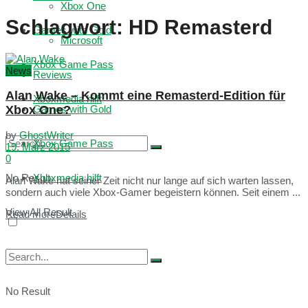
Xbox One
Schlagwort:
HD Remasterd
Games with Gold
Microsoft
Xbox Game Pass
News
Reviews
Alan Wake – Kommt eine Remasterd-Edition für
Xboxmedia hilft
Xbox One?
Games with Gold
by
GhostWriter
Xbox Game Pass
19. März 2015
0
No Result
Xboxmedia hilft
Alan Wake hat seiner Zeit nicht nur lange auf sich warten lassen,
sondern auch viele Xbox-Gamer begeistern können. Seit einem ...
View All Result
Read more
Details
No Result