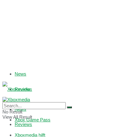
News
Reviews
Games with Gold
News
No Result
View All Result
Xbox Game Pass
Reviews
Xboxmedia hilft