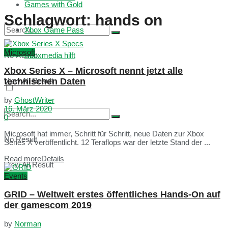
Games with Gold
Schlagwort:
hands on
Xbox Game Pass
Microsoft
No Result
Xboxmedia hilft
Xbox Series X – Microsoft nennt jetzt alle
technischen Daten
View All Result
by
GhostWriter
16. März 2020
0
Microsoft hat immer, Schritt für Schritt, neue Daten zur Xbox
No Result
Series X veröffentlicht. 12 Teraflops war der letzte Stand der ...
Read more
Details
View All Result
Events
GRID – Weltweit erstes öffentliches Hands-On auf
der gamescom 2019
by
Norman