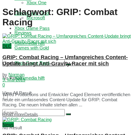
Xbox One
Schlagwort:
GRIP: Combat
Games with Gold
Microsoft
Racing
Xbox Game Pass
Reviews
Xboxmedia hilft
DLC
Games with Gold
GRIP: Combat Racing – Umfangreiches Content-
Xbox Game Pass
Update bringt Anti-Gravity-Racer mit sich
by
Norman
No Result
Xboxmedia hilft
9. Mai 2019
0
View All Result
Wired Productions und Entwickler Caged Element veröffentlichen
heute ein umfassendes Content-Update für GRIP: Combat
Racing. Die neuen Inhalte stehen allen ...
Read more
Details
News
No Result