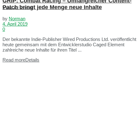
GRIP: Combat Racing – Umfangreicher Content-
Patch bringt jede Menge neue Inhalte
View All Result
by
Norman
4. April 2019
0
Der bekannte Indie-Publisher Wired Productions Ltd. veröffentlicht
heute gemeinsam mit dem Entwicklerstudio Caged Element
zahlreiche neue Inhalte für ihren Titel ...
Read more
Details