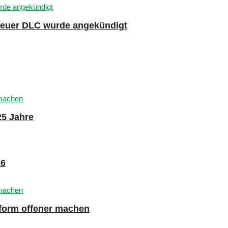
 neuer DLC wurde angekündigt
25 Jahre
26
tform offener machen