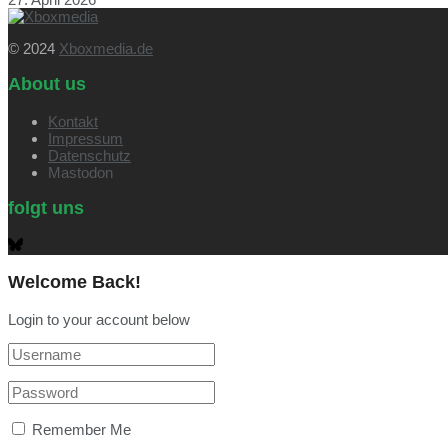
© 2024
Xboxmedia.de
About us
Kontakt
Impressum
Datenschutz
Mastodon
folgt uns
Welcome Back!
Login to your account below
Remember Me