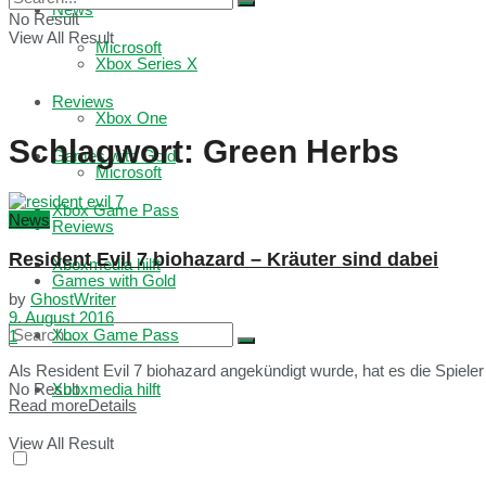
News
No Result
View All Result
Microsoft
Xbox Series X
Reviews
Xbox One
Schlagwort:
Green Herbs
Games with Gold
Microsoft
Xbox Game Pass
News
Reviews
Resident Evil 7 biohazard – Kräuter sind dabei
Xboxmedia hilft
Games with Gold
by
GhostWriter
9. August 2016
Xbox Game Pass
1
Als Resident Evil 7 biohazard angekündigt wurde, hat es die Spieler i
No Result
Xboxmedia hilft
Read more
Details
View All Result