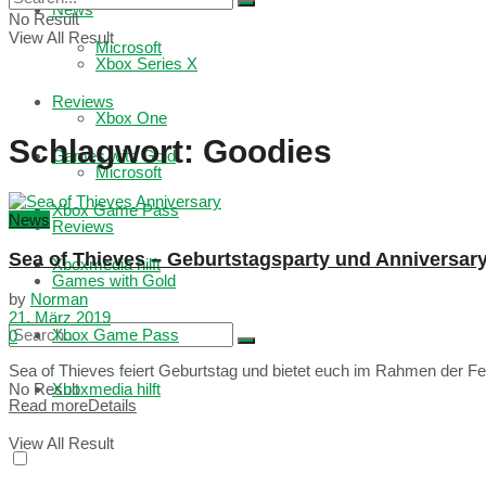
News
No Result
View All Result
Microsoft
Xbox Series X
Reviews
Xbox One
Schlagwort:
Goodies
Games with Gold
Microsoft
Xbox Game Pass
News
Reviews
Sea of Thieves – Geburtstagsparty und Anniversar
Xboxmedia hilft
Games with Gold
by
Norman
21. März 2019
Xbox Game Pass
0
Sea of Thieves feiert Geburtstag und bietet euch im Rahmen der Fei
No Result
Xboxmedia hilft
Read more
Details
View All Result