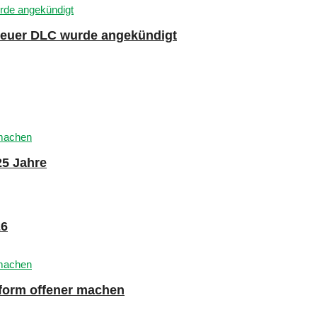
 neuer DLC wurde angekündigt
25 Jahre
26
tform offener machen