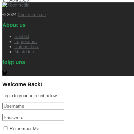
© 2024
Xboxmedia.de
About us
Kontakt
Impressum
Datenschutz
Mastodon
folgt uns
Welcome Back!
Login to your account below
Remember Me