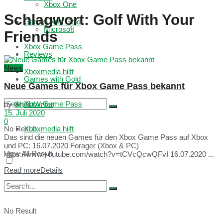
Xbox One
Schlagwort:
Golf With Your
Games with Gold
Microsoft
Friends
Xbox Game Pass
Reviews
News
Xboxmedia hilft
Games with Gold
Neue Games für Xbox Game Pass bekannt
Xbox Game Pass
by
GhostWriter
15. Juli 2020
0
No Result
Xboxmedia hilft
Das sind die neuen Games für den Xbox Game Pass auf Xbox
und PC: 16.07.2020 Forager (Xbox & PC)
View All Result
https://www.youtube.com/watch?v=tCVcQcwQFvI 16.07.2020 ...
Read more
Details
No Result