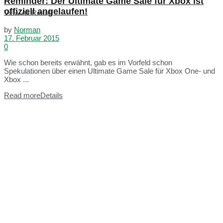
Reminder: Der Ultimate Game Sale für Xbox ist
offiziell angelaufen!
View All Result
by
Norman
17. Februar 2015
0
Wie schon bereits erwähnt, gab es im Vorfeld schon
Spekulationen über einen Ultimate Game Sale für Xbox One- und
Xbox ...
Read more
Details