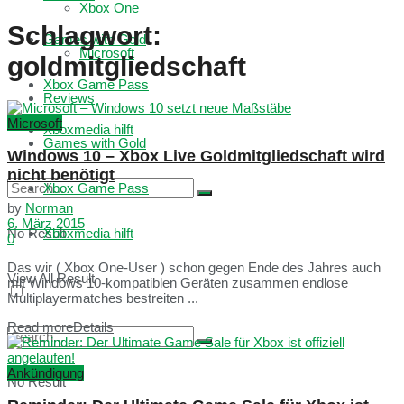
Xbox One
Schlagwort:
Games with Gold
Microsoft
goldmitgliedschaft
Xbox Game Pass
Reviews
Microsoft
Xboxmedia hilft
Games with Gold
Windows 10 – Xbox Live Goldmitgliedschaft wird
nicht benötigt
Xbox Game Pass
by
Norman
6. März 2015
No Result
Xboxmedia hilft
0
Das wir ( Xbox One-User ) schon gegen Ende des Jahres auch
View All Result
mit Windows 10-kompatiblen Geräten zusammen endlose
Multiplayermatches bestreiten ...
Read more
Details
Ankündigung
No Result