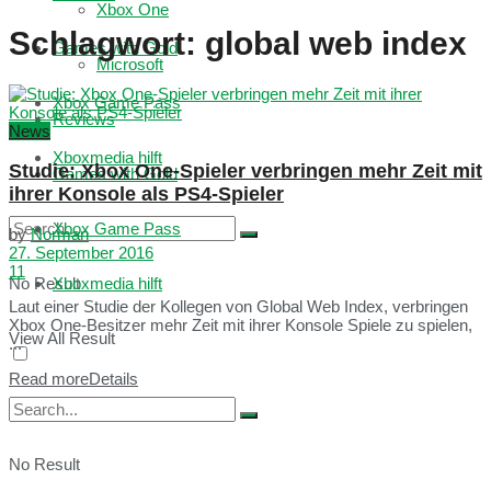
Xbox One
Schlagwort:
global web index
Games with Gold
Microsoft
Xbox Game Pass
Reviews
News
Xboxmedia hilft
Studie: Xbox One-Spieler verbringen mehr Zeit mit
Games with Gold
ihrer Konsole als PS4-Spieler
Xbox Game Pass
by
Norman
27. September 2016
11
No Result
Xboxmedia hilft
Laut einer Studie der Kollegen von Global Web Index, verbringen
Xbox One-Besitzer mehr Zeit mit ihrer Konsole Spiele zu spielen,
View All Result
...
Read more
Details
No Result