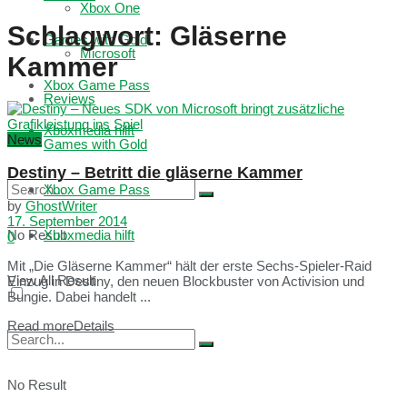
Xbox One
Schlagwort:
Gläserne
Games with Gold
Microsoft
Kammer
Xbox Game Pass
Reviews
Xboxmedia hilft
News
Games with Gold
Destiny – Betritt die gläserne Kammer
Xbox Game Pass
by
GhostWriter
17. September 2014
No Result
Xboxmedia hilft
0
Mit „Die Gläserne Kammer“ hält der erste Sechs-Spieler-Raid
View All Result
Einzug in Destiny, den neuen Blockbuster von Activision und
Bungie. Dabei handelt ...
Read more
Details
No Result