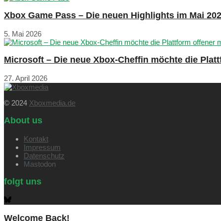
Xbox Game Pass – Die neuen Highlights im Mai 20
5. Mai 2026
Microsoft – Die neue Xbox-Cheffin möchte die Plat
27. April 2026
© 2024
Xboxmedia.de
About us
Kontakt
Impressum
Datenschutz
Mastodon
folgt uns
Welcome Back!