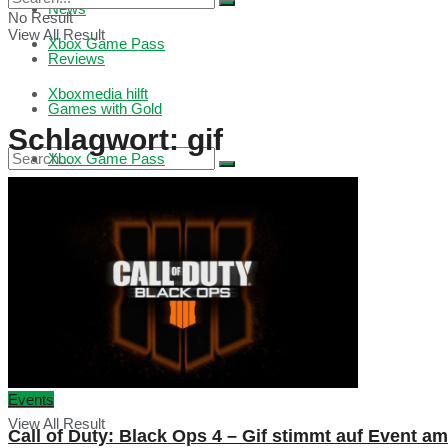
News
No Result
View All Result
Xbox Game Pass
Reviews
Xboxmedia hilft
Games with Gold
Schlagwort:
gif
Xbox Game Pass
No Result
Xboxmedia hilft
View All Result
No Result
Events
View All Result
Call of Duty: Black Ops 4 – Gif stimmt auf Event am