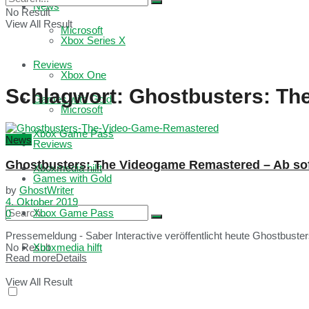
News
No Result
View All Result
Microsoft
Xbox Series X
Reviews
Xbox One
Schlagwort:
Ghostbusters: Th
Games with Gold
Microsoft
Xbox Game Pass
News
Reviews
Ghostbusters: The Videogame Remastered – Ab sofo
Xboxmedia hilft
Games with Gold
by
GhostWriter
4. Oktober 2019
Xbox Game Pass
0
Pressemeldung - Saber Interactive veröffentlicht heute Ghostbuste
No Result
Xboxmedia hilft
Read more
Details
View All Result