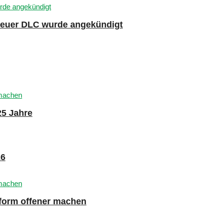
 neuer DLC wurde angekündigt
25 Jahre
26
tform offener machen