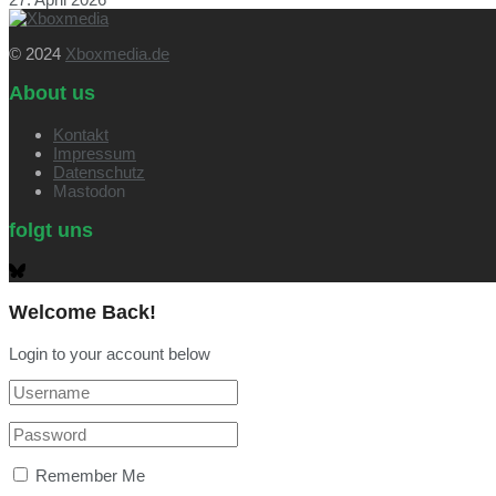
© 2024
Xboxmedia.de
About us
Kontakt
Impressum
Datenschutz
Mastodon
folgt uns
Welcome Back!
Login to your account below
Remember Me