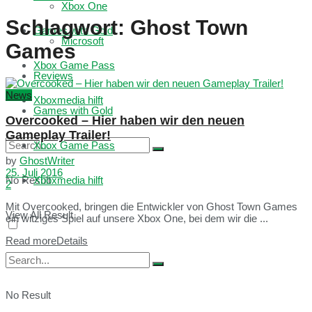
Xbox One
Schlagwort:
Ghost Town
Games with Gold
Microsoft
Games
Xbox Game Pass
Reviews
News
Xboxmedia hilft
Games with Gold
Overcooked – Hier haben wir den neuen
Gameplay Trailer!
Xbox Game Pass
by
GhostWriter
25. Juli 2016
No Result
Xboxmedia hilft
2
Mit Overcooked, bringen die Entwickler von Ghost Town Games
View All Result
ein witziges Spiel auf unsere Xbox One, bei dem wir die ...
Read more
Details
No Result