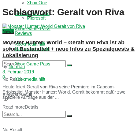
Xbox One
Schlagwort:
Geralt von Riva
Games with Gold
Microsoft
Xbox Game Pass
News
Reviews
Monster Hunter: World – Geralt von Riva ist ab
Xboxmedia hilft
sofort Bestandteil + neue Infos zu Spezialquests &
Games with Gold
Lokalisierung
Xbox Game Pass
by
Norman
8. Februar 2019
0
No Result
Xboxmedia hilft
Heute feiert Geralt von Riva seine Premiere im Capcom-
Erfolgstitel Monster Hunter: World. Geralt bekommt dafür zwei
View All Result
spezielle Aufträge aus der ...
Read more
Details
No Result