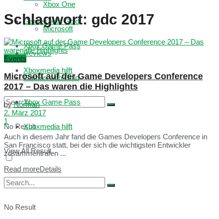
Xbox One
Schlagwort:
gdc 2017
Games with Gold
Microsoft
Xbox Game Pass
Reviews
Events
Xboxmedia hilft
Microsoft auf der Game Developers Conference
Games with Gold
2017 – Das waren die Highlights
Xbox Game Pass
by
Norman
2. März 2017
1
No Result
Xboxmedia hilft
Auch in diesem Jahr fand die Games Developers Conference in
San Francisco statt, bei der sich die wichtigsten Entwickler
View All Result
zusammentrafen ...
Read more
Details
No Result