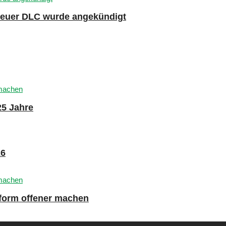
 neuer DLC wurde angekündigt
25 Jahre
26
tform offener machen