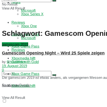
News
No Result
View All Result
Microsoft
Xbox Series X
Reviews
Xbox One
Schlagwort:
Gamescom Openin
Games with Gold
Microsoft
gamescom 2019
Xbox Game Pass
Reviews
Gamescom Opening Night – Wird 25 Spiele zeigen
Xboxmedia hilft
Games with Gold
by
GhostWriter
19. August 2019
0
Xbox Game Pass
Die gamescom 2019 ist etwas anders, als vergangenen Messen aus K
Read more
Details
No Result
Xboxmedia hilft
View All Result