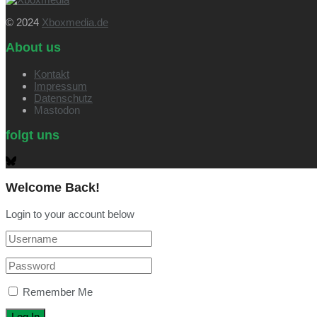
© 2024
Xboxmedia.de
About us
Kontakt
Impressum
Datenschutz
Mastodon
folgt uns
Welcome Back!
Login to your account below
Remember Me