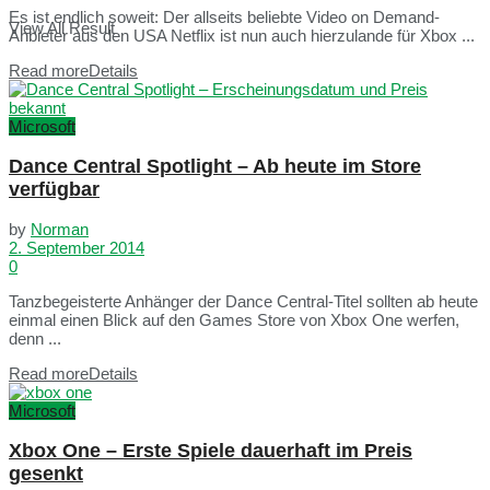
Es ist endlich soweit: Der allseits beliebte Video on Demand-
View All Result
Anbieter aus den USA Netflix ist nun auch hierzulande für Xbox ...
Read more
Details
Microsoft
Dance Central Spotlight – Ab heute im Store
verfügbar
by
Norman
2. September 2014
0
Tanzbegeisterte Anhänger der Dance Central-Titel sollten ab heute
einmal einen Blick auf den Games Store von Xbox One werfen,
denn ...
Read more
Details
Microsoft
Xbox One – Erste Spiele dauerhaft im Preis
gesenkt