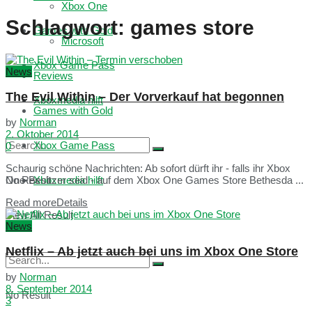
Xbox One
Schlagwort:
games store
Games with Gold
Microsoft
Xbox Game Pass
News
Reviews
The Evil Within – Der Vorverkauf hat begonnen
Xboxmedia hilft
Games with Gold
by
Norman
2. Oktober 2014
Xbox Game Pass
0
Schaurig schöne Nachrichten: Ab sofort dürft ihr - falls ihr Xbox
No Result
Xboxmedia hilft
One-Besitzer seid - auf dem Xbox One Games Store Bethesda ...
Read more
Details
View All Result
News
Netflix – Ab jetzt auch bei uns im Xbox One Store
by
Norman
8. September 2014
No Result
3