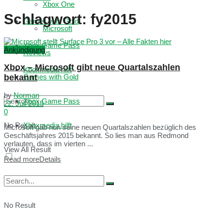
Xbox One
Schlagwort:
fy2015
Games with Gold
Microsoft
Xbox Game Pass
Ankündigung
Reviews
Xbox – Microsoft gibt neue Quartalszahlen
Xboxmedia hilft
bekannt
Games with Gold
by
Norman
Xbox Game Pass
22. Juli 2015
0
No Result
Xboxmedia hilft
Microsoft gab nun seine neuen Quartalszahlen bezüglich des
Geschäftsjahres 2015 bekannt. So lies man aus Redmond
verlauten, dass im vierten ...
View All Result
Read more
Details
No Result