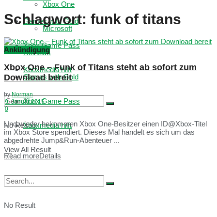
Xbox One
Schlagwort:
funk of titans
Games with Gold
Microsoft
Xbox Game Pass
Ankündigung
Reviews
Xbox One – Funk of Titans steht ab sofort zum
Xboxmedia hilft
Download bereit
Games with Gold
by
Norman
Xbox Game Pass
9. Januar 2015
0
Und wieder bekommen Xbox One-Besitzer einen ID@Xbox-Titel
No Result
Xboxmedia hilft
im Xbox Store spendiert. Dieses Mal handelt es sich um das
abgedrehte Jump&Run-Abenteuer ...
View All Result
Read more
Details
No Result