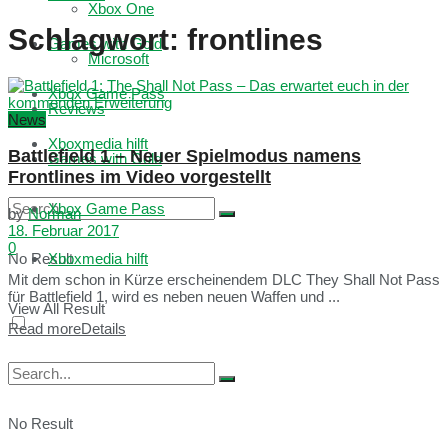
Xbox One
Schlagwort:
frontlines
Games with Gold
Microsoft
Xbox Game Pass
Reviews
News
Xboxmedia hilft
Battlefield 1 – Neuer Spielmodus namens
Games with Gold
Frontlines im Video vorgestellt
Xbox Game Pass
by
Norman
18. Februar 2017
0
No Result
Xboxmedia hilft
Mit dem schon in Kürze erscheinendem DLC They Shall Not Pass
für Battlefield 1, wird es neben neuen Waffen und ...
View All Result
Read more
Details
No Result