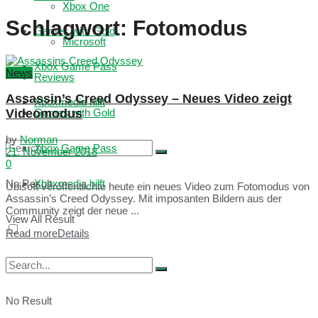
Xbox One
Schlagwort:
Fotomodus
Games with Gold
Microsoft
Xbox Game Pass
News
Reviews
Assassin’s Creed Odyssey – Neues Video zeigt
Xboxmedia hilft
Videomodus
Games with Gold
by
Norman
Xbox Game Pass
21. November 2018
0
No Result
Xboxmedia hilft
Ubisoft veröffentlichte heute ein neues Video zum Fotomodus von
Assassin’s Creed Odyssey. Mit imposanten Bildern aus der
Community zeigt der neue ...
View All Result
Read more
Details
No Result