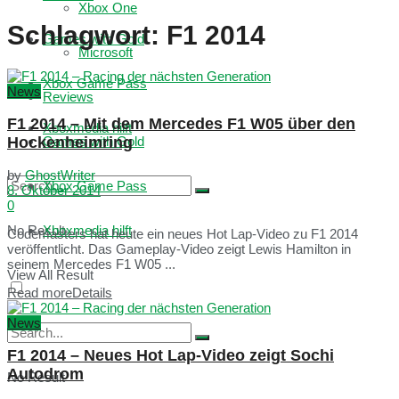
Xbox One
Schlagwort:
F1 2014
Games with Gold
Microsoft
Xbox Game Pass
News
Reviews
F1 2014 – Mit dem Mercedes F1 W05 über den
Xboxmedia hilft
Hockenheimring
Games with Gold
by
GhostWriter
Xbox Game Pass
8. Oktober 2014
0
No Result
Xboxmedia hilft
Codemasters hat heute ein neues Hot Lap-Video zu F1 2014
veröffentlicht. Das Gameplay-Video zeigt Lewis Hamilton in
seinem Mercedes F1 W05 ...
View All Result
Read more
Details
News
F1 2014 – Neues Hot Lap-Video zeigt Sochi
Autodrom
No Result