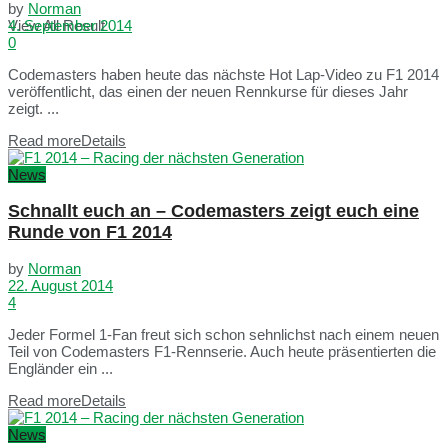
by
Norman
View All Result
4. September 2014
0
Codemasters haben heute das nächste Hot Lap-Video zu F1 2014
veröffentlicht, das einen der neuen Rennkurse für dieses Jahr
zeigt. ...
Read more
Details
News
Schnallt euch an – Codemasters zeigt euch eine
Runde von F1 2014
by
Norman
22. August 2014
4
Jeder Formel 1-Fan freut sich schon sehnlichst nach einem neuen
Teil von Codemasters F1-Rennserie. Auch heute präsentierten die
Engländer ein ...
Read more
Details
News