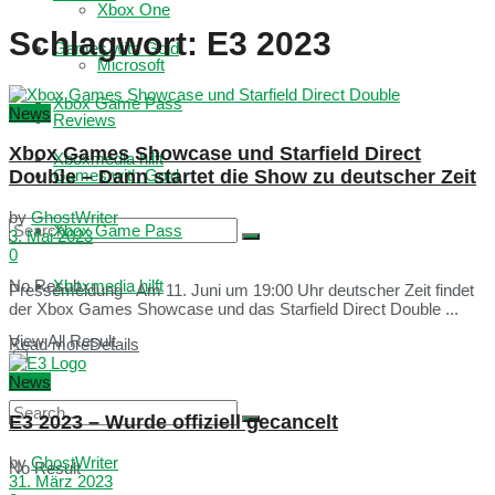
Xbox One
Schlagwort:
E3 2023
Games with Gold
Microsoft
Xbox Game Pass
News
Reviews
Xbox Games Showcase und Starfield Direct
Xboxmedia hilft
Double – Dann startet die Show zu deutscher Zeit
Games with Gold
by
GhostWriter
Xbox Game Pass
3. Mai 2023
0
No Result
Xboxmedia hilft
Pressemeldung - Am 11. Juni um 19:00 Uhr deutscher Zeit findet
der Xbox Games Showcase und das Starfield Direct Double ...
View All Result
Read more
Details
News
E3 2023 – Wurde offiziell gecancelt
by
GhostWriter
No Result
31. März 2023