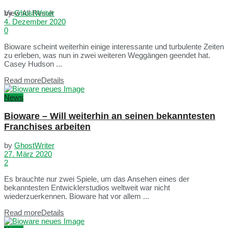
View All Result
by
GhostWriter
4. Dezember 2020
0
Bioware scheint weiterhin einige interessante und turbulente Zeiten
zu erleben, was nun in zwei weiteren Weggängen geendet hat.
Casey Hudson ...
Read more
Details
News
Bioware – Will weiterhin an seinen bekanntesten
Franchises arbeiten
by
GhostWriter
27. März 2020
2
Es brauchte nur zwei Spiele, um das Ansehen eines der
bekanntesten Entwicklerstudios weltweit war nicht
wiederzuerkennen. Bioware hat vor allem ...
Read more
Details