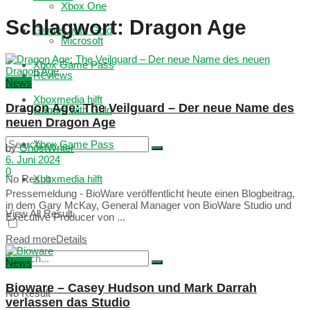
Xbox One
Schlagwort:
Dragon Age
Games with Gold
Microsoft
Xbox Game Pass
Reviews
News
Xboxmedia hilft
Dragon Age: The Veilguard – Der neue Name des
Games with Gold
neuen Dragon Age
Xbox Game Pass
by
GhostWriter
6. Juni 2024
0
No Result
Xboxmedia hilft
Pressemeldung - BioWare veröffentlicht heute einen Blogbeitrag,
in dem Gary McKay, General Manager von BioWare Studio und
View All Result
Executive Producer von ...
Read more
Details
News
Bioware – Casey Hudson und Mark Darrah
No Result
verlassen das Studio