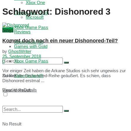
Xbox One
Schlagwort:
Dishonored 3
Games with Gold
Microsoft
Xbox Game Pass
News
Reviews
Kommt doch noch ein neuer Dishonored-Teil?
Xboxmedia hilft
Games with Gold
by
GhostWriter
25. September 2018
Xbox Game Pass
0
Vor einiger Zeit haben die Arkane Studios sich sehr ungewiss zur
No Result
Xboxmedia hilft
Zukunft der Dishonored-Reihe geäußert. Es schien, dass
Dishonored erstmal ...
Read more
Details
View All Result
No Result