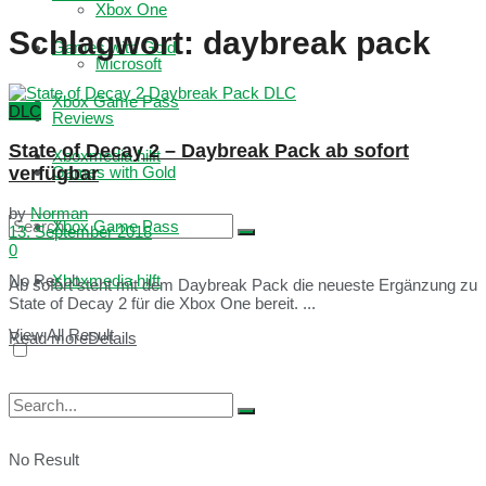
Xbox One
Schlagwort:
daybreak pack
Games with Gold
Microsoft
Xbox Game Pass
DLC
Reviews
State of Decay 2 – Daybreak Pack ab sofort
Xboxmedia hilft
verfügbar
Games with Gold
by
Norman
Xbox Game Pass
13. September 2018
0
No Result
Xboxmedia hilft
Ab sofort steht mit dem Daybreak Pack die neueste Ergänzung zu
State of Decay 2 für die Xbox One bereit. ...
View All Result
Read more
Details
No Result