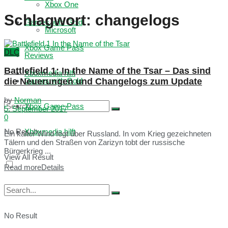
Xbox One
Schlagwort:
changelogs
Games with Gold
Microsoft
Xbox Game Pass
DLC
Reviews
Battlefield 1: In the Name of the Tsar – Das sind
Xboxmedia hilft
die Neuerungen und Changelogs zum Update
Games with Gold
by
Norman
Xbox Game Pass
5. September 2017
0
No Result
Xboxmedia hilft
Ein kalter Wind fegt über Russland. In vom Krieg gezeichneten
Tälern und den Straßen von Zarizyn tobt der russische
Bürgerkrieg ...
View All Result
Read more
Details
No Result