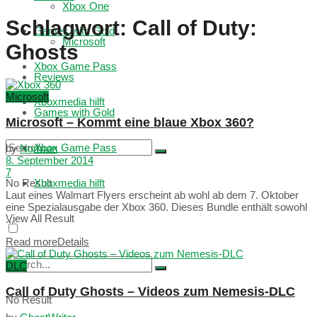
Xbox One
Schlagwort:
Call of Duty:
Games with Gold
Microsoft
Ghosts
Xbox Game Pass
Reviews
Microsoft
Xboxmedia hilft
Games with Gold
Microsoft – Kommt eine blaue Xbox 360?
Xbox Game Pass
by
Norman
8. September 2014
7
No Result
Xboxmedia hilft
Laut eines Walmart Flyers erscheint ab wohl ab dem 7. Oktober
eine Spezialausgabe der Xbox 360. Dieses Bundle enthält sowohl
View All Result
...
Read more
Details
DLC
Call of Duty Ghosts – Videos zum Nemesis-DLC
No Result