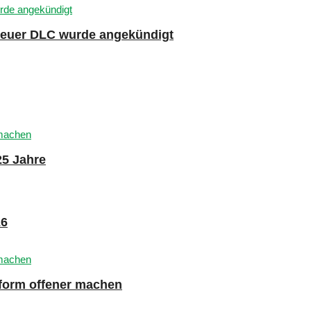
 neuer DLC wurde angekündigt
25 Jahre
26
tform offener machen