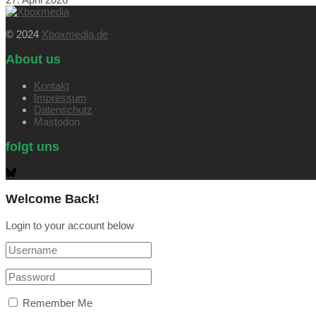
© 2024
Xboxmedia.de
About us
Kontakt
Impressum
Datenschutz
Mastodon
folgt uns
Welcome Back!
Login to your account below
Remember Me