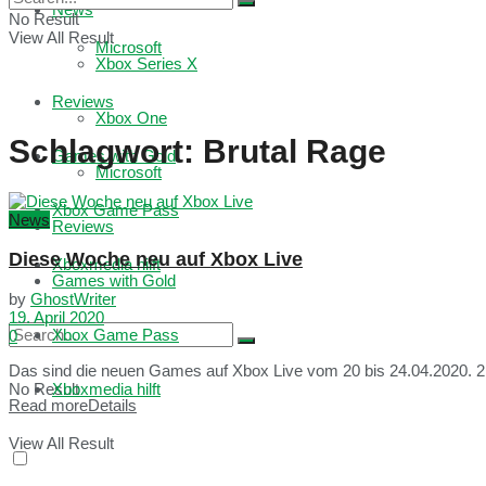
News
No Result
View All Result
Microsoft
Xbox Series X
Reviews
Xbox One
Schlagwort:
Brutal Rage
Games with Gold
Microsoft
Xbox Game Pass
News
Reviews
Diese Woche neu auf Xbox Live
Xboxmedia hilft
Games with Gold
by
GhostWriter
19. April 2020
Xbox Game Pass
0
Das sind die neuen Games auf Xbox Live vom 20 bis 24.04.2020. 21
No Result
Xboxmedia hilft
Read more
Details
View All Result