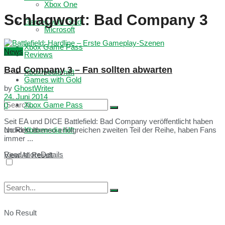
Xbox One
Schlagwort:
Bad Company 3
Games with Gold
Microsoft
Xbox Game Pass
News
Reviews
Bad Company 3 – Fan sollten abwarten
Xboxmedia hilft
Games with Gold
by
GhostWriter
24. Juni 2014
Xbox Game Pass
0
Seit EA und DICE Battlefield: Bad Company veröffentlicht haben
No Result
Xboxmedia hilft
und den ebenso erfolgreichen zweiten Teil der Reihe, haben Fans
immer ...
Read more
Details
View All Result
No Result