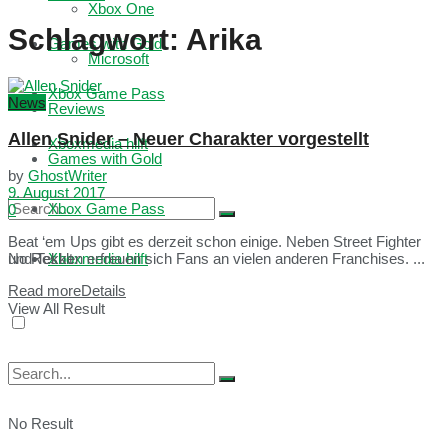
Xbox One
Schlagwort:
Arika
Games with Gold
Microsoft
Xbox Game Pass
News
Reviews
Allen Snider – Neuer Charakter vorgestellt
Xboxmedia hilft
Games with Gold
by
GhostWriter
9. August 2017
Xbox Game Pass
0
Beat ‘em Ups gibt es derzeit schon einige. Neben Street Fighter
No Result
Xboxmedia hilft
und Tekken erfreuen sich Fans an vielen anderen Franchises. ...
Read more
Details
View All Result
No Result