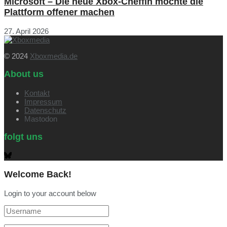
Microsoft – Die neue Xbox-Cheffin möchte die
Plattform offener machen
27. April 2026
© 2024
Xboxmedia.de
About us
Kontakt
Impressum
Datenschutz
Mastodon
folgt uns
Welcome Back!
Login to your account below