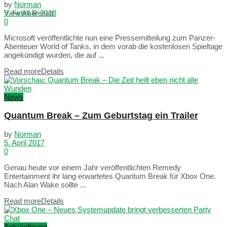
by
Norman
View All Result
9. Februar 2018
0
Microsoft veröffentlichte nun eine Pressemitteilung zum Panzer-
Abenteuer World of Tanks, in dem vorab die kostenlosen Spieltage
angekündigt wurden, die auf ...
Read more
Details
News
Quantum Break – Zum Geburtstag ein Trailer
by
Norman
5. April 2017
0
Genau heute vor einem Jahr veröffentlichten Remedy
Entertainment ihr lang erwartetes Quantum Break für Xbox One.
Nach Alan Wake sollte ...
Read more
Details
Ankündigung