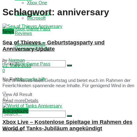
Xbox One
Schlagwort:
anniversary
Games with Gold
Microsoft
Xbox Game Pass
News
Reviews
Sea of Thieves – Geburtstagsparty und
Xboxmedia hilft
Anniversary-Update
Games with Gold
by
Norman
Xbox Game Pass
21. März 2019
0
No Result
Xboxmedia hilft
Sea of Thieves feiert Geburtstag und bietet euch im Rahmen der
Feierlichkeiten spannende neue Inhalte. Für genügend Wind in den
...
View All Result
Read more
Details
Ankündigung
Xbox Live – Kostenlose Spieltage im Rahmen des
World of Tanks-Jubiläum angekündigt
No Result