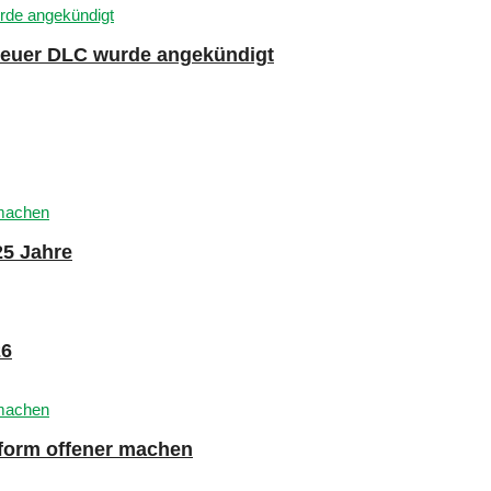
 neuer DLC wurde angekündigt
25 Jahre
26
tform offener machen