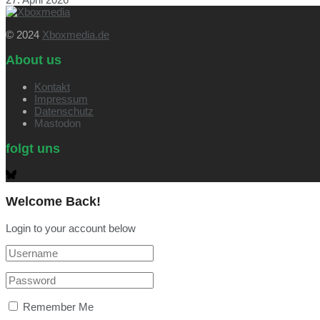
© 2024
Xboxmedia.de
About us
Kontakt
Impressum
Datenschutz
Mastodon
folgt uns
Welcome Back!
Login to your account below
Remember Me