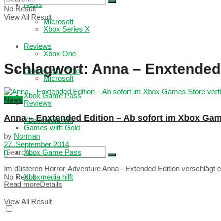
News
No Result
View All Result
Microsoft
Xbox Series X
Reviews
Xbox One
Schlagwort:
Anna – Enxtended 
Games with Gold
Microsoft
Xbox Game Pass
News
Reviews
Anna – Enxtended Edition – Ab sofort im Xbox Gam
Xboxmedia hilft
Games with Gold
by
Norman
27. September 2014
Xbox Game Pass
0
Im düsteren Horror-Adventure Anna - Extended Edition verschlägt es 
No Result
Xboxmedia hilft
Read more
Details
View All Result