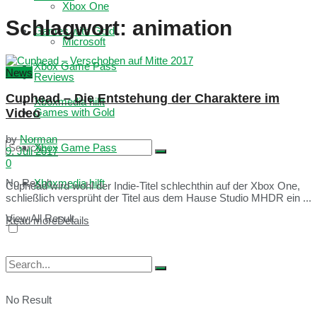
Xbox One
Schlagwort:
animation
Games with Gold
Microsoft
Xbox Game Pass
News
Reviews
Cuphead – Die Entstehung der Charaktere im
Xboxmedia hilft
Video
Games with Gold
by
Norman
Xbox Game Pass
9. Juli 2017
0
No Result
Xboxmedia hilft
Cuphead wird wohl der Indie-Titel schlechthin auf der Xbox One,
schließlich versprüht der Titel aus dem Hause Studio MHDR ein ...
View All Result
Read more
Details
No Result