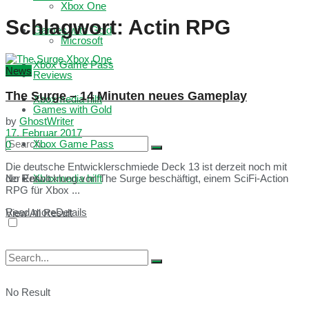
Xbox One
Schlagwort:
Actin RPG
Games with Gold
Microsoft
Xbox Game Pass
News
Reviews
The Surge – 14 Minuten neues Gameplay
Xboxmedia hilft
Games with Gold
by
GhostWriter
17. Februar 2017
Xbox Game Pass
0
Die deutsche Entwicklerschmiede Deck 13 ist derzeit noch mit
No Result
Xboxmedia hilft
der Entwicklung von The Surge beschäftigt, einem SciFi-Action
RPG für Xbox ...
Read more
Details
View All Result
No Result