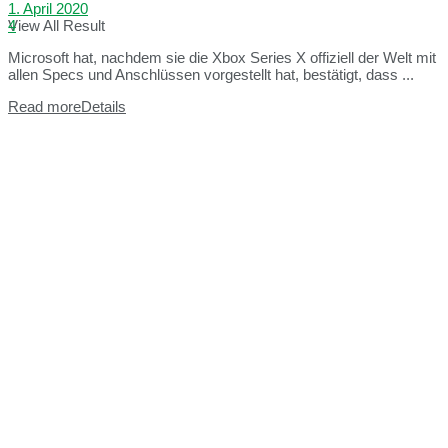
1. April 2020
View All Result
4
Microsoft hat, nachdem sie die Xbox Series X offiziell der Welt mit
allen Specs und Anschlüssen vorgestellt hat, bestätigt, dass ...
Read more
Details