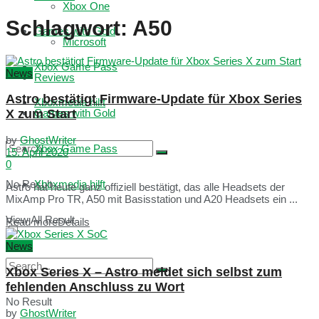
Xbox One
Schlagwort:
A50
Games with Gold
Microsoft
Xbox Game Pass
News
Reviews
Astro bestätigt Firmware-Update für Xbox Series
Xboxmedia hilft
X zum Start
Games with Gold
by
GhostWriter
Xbox Game Pass
15. April 2020
0
No Result
Xboxmedia hilft
Astro hat heute ganz offiziell bestätigt, das alle Headsets der
MixAmp Pro TR, A50 mit Basisstation und A20 Headsets ein ...
View All Result
Read more
Details
News
Xbox Series X – Astro meldet sich selbst zum
fehlenden Anschluss zu Wort
No Result
by
GhostWriter